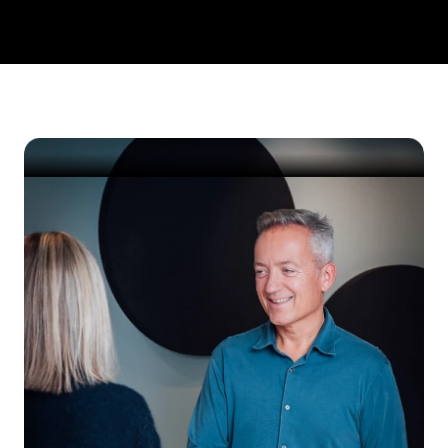
hverdagen
Book et uforpliktende møte med én av 
våres eksperter og få en gratis 
gjennomgang av deres IT-miljø.
Kom i gang