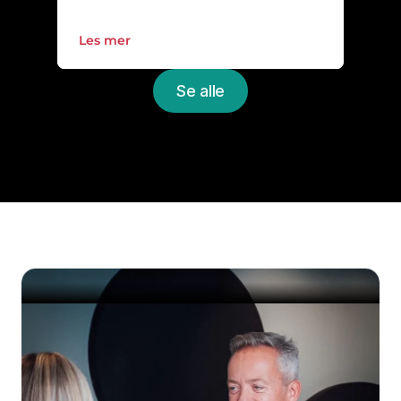
Les mer
Se alle
Oppgrader IT-
hverdagen
Book et uforpliktende møte med én av 
våres eksperter og få en gratis 
gjennomgang av deres IT-miljø.
Kom i gang