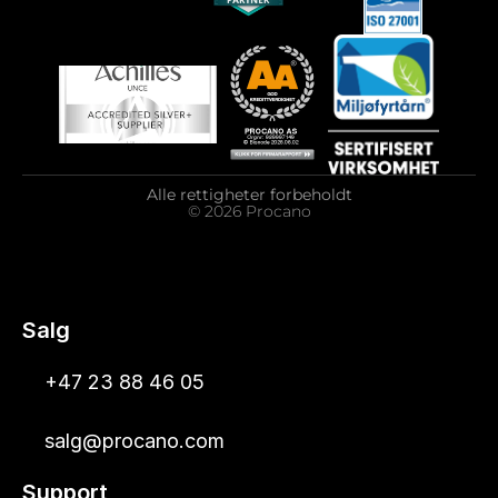
Alle rettigheter forbeholdt
© 2026 Procano
Salg
+47 23 88 46 05
salg@procano.com
Support