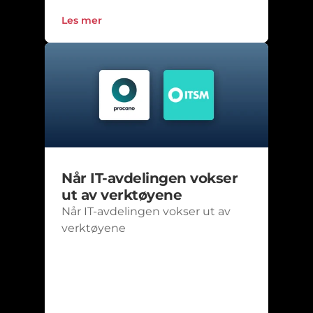
Les mer
Når IT-avdelingen vokser 
ut av verktøyene
Når IT-avdelingen vokser ut av 
verktøyene