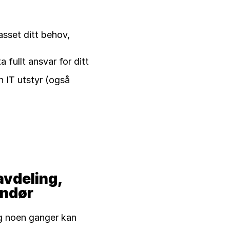
sset ditt behov, 
 fullt ansvar for ditt 
n IT utstyr (også 
vdeling, 
andør
og noen ganger kan 