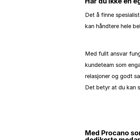
Har du ikke en eg
Det å finne spesialis
kan håndtere hele be
Med fullt ansvar fung
kundeteam som engasje
relasjoner og godt sa
Det betyr at du kan s
Med Procano som 
dedikerte medarb