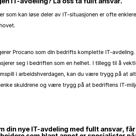
en IT-avdeling? La oss ta fullt ansvar.
ter som kan løse deler av IT-situasjonen er ofte enkler
hovet.
erer Procano som din bedrifts komplette IT-avdeling. D
rer seg i bedriften som en helhet. I tillegg til å vekt
mspill i arbeidshverdagen, kan du være trygg på at alt i
enke skuldrene og være trygg på at bedriftens IT-miljø
din nye IT-avdeling med fullt ansvar, får 
eidere som blant annet er spesialister på