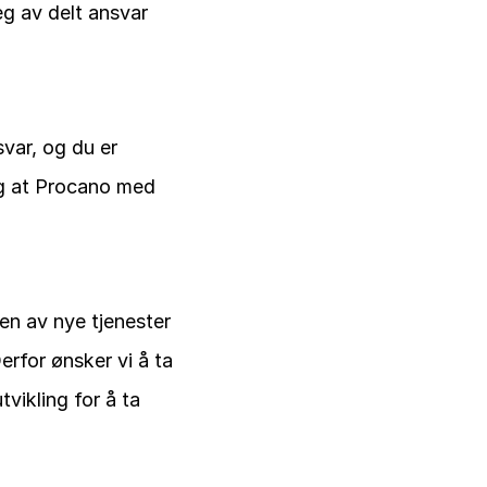
g av delt ansvar 
ar, og du er 
ig at Procano med 
n av nye tjenester 
rfor ønsker vi å ta 
vikling for å ta 