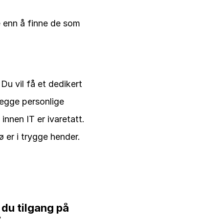
e enn å finne de som 
u vil få et dedikert 
legge personlige 
nnen IT er ivaretatt. 
 er i trygge hender.
du tilgang på 
: