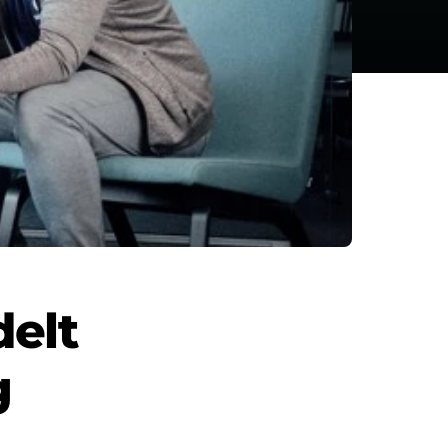
delt
g