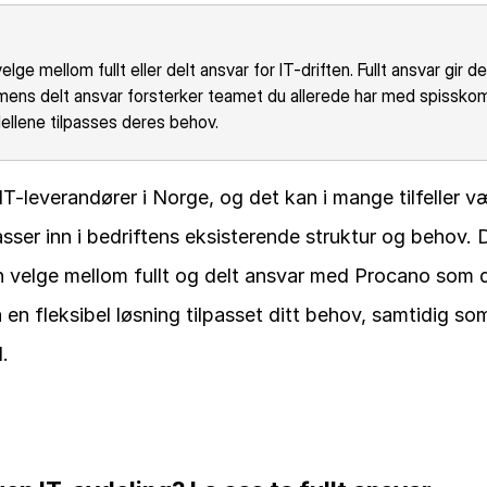
e mellom fullt eller delt ansvar for IT-driften. Fullt ansvar gir d
 mens delt ansvar forsterker teamet du allerede har med spissko
llene tilpasses deres behov.
 IT-leverandører i Norge, og det kan i mange tilfeller v
ser inn i bedriftens eksisterende struktur og behov. D
n velge mellom fullt og delt ansvar med Procano som di
 en fleksibel løsning tilpasset ditt behov, samtidig som
d.