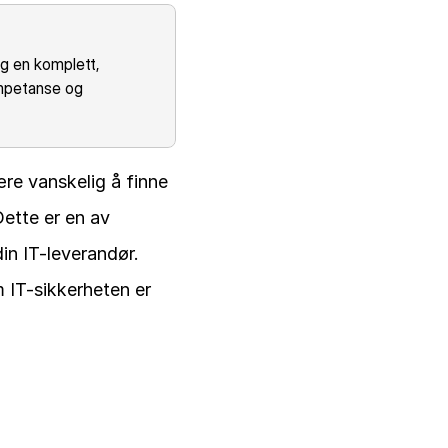
eg en komplett, 
mpetanse og 
ære vanskelig å finne 
ette er en av 
n IT-leverandør. 
 IT-sikkerheten er 