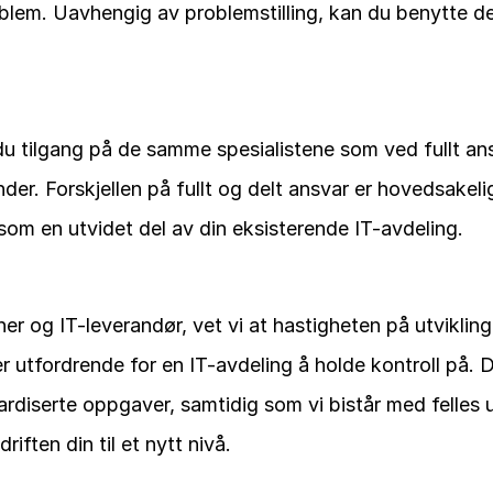
blem. Uavhengig av problemstilling, kan du benytte de
u tilgang på de samme spesialistene som ved fullt ansv
nder. Forskjellen på fullt og delt ansvar er hovedsakel
som en utvidet del av din eksisterende IT-avdeling. 
 og IT-leverandør, vet vi at hastigheten på utviklinge
r utfordrende for en IT-avdeling å holde kontroll på. De
ardiserte oppgaver, samtidig som vi bistår med felles ut
riften din til et nytt nivå.